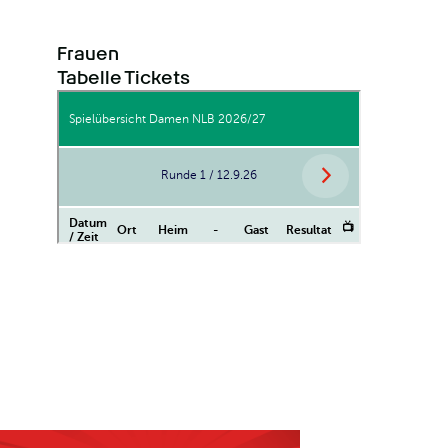
Skorerpunkten zu uns zurück. Unsere Co-Gesch
Selina Siegenthaler sagt: «Nina ist für uns spo
Frauen
Feld eine riesige Bereicherung. Dass sie sich 
Tabelle
Tickets
aus der NLA für uns entschieden hat, ist ein ga
unseren Verein.»
Nina Metzger sagt zu ihrer Rückkehr: «Ich freue
wieder im WASA-Dress zu spielen. Der Verein ha
Jahren sichtbare Fortschritte gemacht. Mit un
junger Schweizer Spielerinnen und unseren tr
Partnern im Rücken wollen wir in dieser Saison
Nina war Ende Juni bereits in einem NLB Trainin
nach der bald endenden Saisonpause mit dem T
Vorbereitungen starten. Wir freuen uns riesig, 
Demut zu sehen.
Damit möglichst viele Personen das Comeback
erleben können, wird das erste Heimspiel am 1