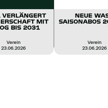
ger kehrt nach acht
 VERLÄNGERT
NEUE WA
ück und verstärkt
ERSCHAFT MIT
SAISONABOS 2
OG BIS 2031
genburg Bazenheid zu
g. 2014 debütierte
Verein
Verein
pscorerin. Sie war
23.06.2026
23.06.2026
teiligt.
ts. In acht Jahren
reimal Cupsiegerin.
e sie NLA Liga-
t dem Schweizer
ermeisterin, Jets-
onalliga-