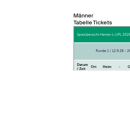
äftsführerin Sport,
rtlich und neben dem
Männer
trotz vielen Angeboten
Tabelle
Tickets
nz starkes Zeichen für
 mich sehr, bald
t in den letzten
serem Team voller
euen Fans und
 angreifen.»
g zu Gast und wird
eam in die
Nina bald wieder in der
 von Nina Metzger
2. September (Derby