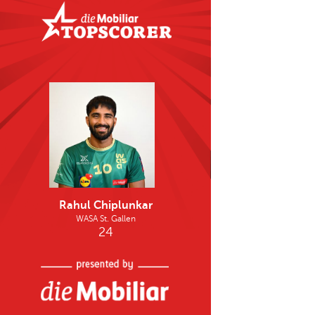
gegen Red Lions Frauenfeld) als «Girls-Match» s
kostenlosen Eintritt für alle Mädchen & Frauen
attraktives Pausengame und Einlaufmädchen. I
Mädchen können sich
HIER
für das Einlaufen a
Herzlich Willkommen zurück bei WASA, Nina M
Bilder: IFF, WASA & Fabrice Duc