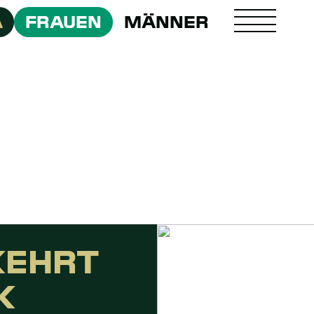
A
FRAUEN
MÄNNER
KEHRT
K