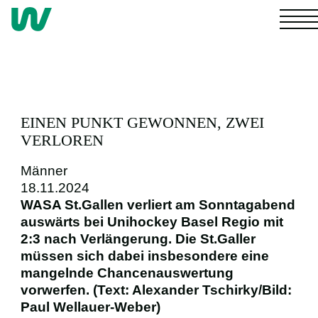
NACHWUCHS
EINEN PUNKT GEWONNEN, ZWEI
VERLOREN
Männer
4. LIGA
18.11.2024
WASA St.Gallen verliert am Sonntagabend
auswärts bei Unihockey Basel Regio mit
FRAUEN
2:3 nach Verlängerung. Die St.Galler
müssen sich dabei insbesondere eine
MÄNNER
mangelnde Chancenauswertung
vorwerfen. (Text: Alexander Tschirky/Bild:
Paul Wellauer-Weber)
FANS