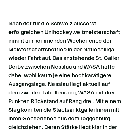
FANS
BUSINESS
Nach der für die Schweiz äusserst
erfolgreichen Unihockeyweltmeisterschaft
VEREIN
nimmt am kommenden Wochenende der
Meisterschaftsbetrieb in der Nationalliga
SCHIRIS
wieder Fahrt auf. Das anstehende St. Galler
Derby zwischen Nesslau und WASA hatte
dabei wohl kaum je eine hochkarätigere
Ausgangslage. Nesslau liegt aktuell auf
dem zweiten Tabellenrang, WASA mit drei
Punkten Rückstand auf Rang drei. Mit einem
Sieg könnten die Stadtsanktgallerinnen mit
ihren Gegnerinnen aus dem Toggenburg
gleichziehen. Deren Stärke liegt klar in der