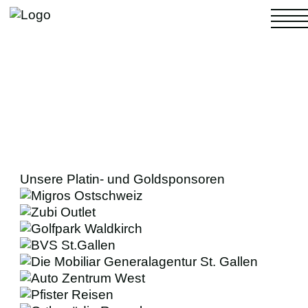
NACHWUCHS
4. LIGA
Unsere Platin- und Goldsponsoren
FRAUEN
MÄNNER
FANS