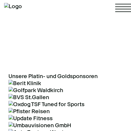
NACHWUCHS
4. LIGA
Unsere Platin- und Goldsponsoren
FRAUEN
MÄNNER
FANS