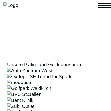
NACHWUCHS
4. LIGA
Unsere Platin- und Goldsponsoren
FRAUEN
MÄNNER
FANS