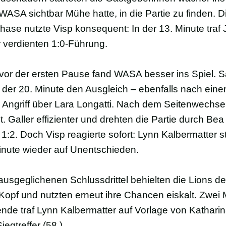
ASA sichtbar Mühe hatte, in die Partie zu finden. D
ase nutzte Visp konsequent: In der 13. Minute traf
 verdienten 1:0-Führung.
 vor der ersten Pause fand WASA besser ins Spiel. 
in der 20. Minute den Ausgleich – ebenfalls nach ein
 Angriff über Lara Longatti. Nach dem Seitenwechsel
t. Galler effizienter und drehten die Partie durch Bea
1:2. Doch Visp reagierte sofort: Lynn Kalbermatter ste
inute wieder auf Unentschieden.
ausgeglichenen Schlussdrittel behielten die Lions d
Kopf und nutzten erneut ihre Chancen eiskalt. Zwei 
ende traf Lynn Kalbermatter auf Vorlage von Kathari
egtreffer (58.).