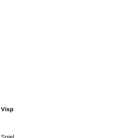
 Visp
Spiel,