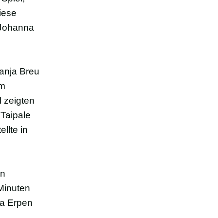
iese
 Johanna
Sanja Breu
em
 zeigten
 Taipale
llte in
en
Minuten
na Erpen