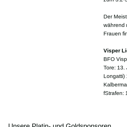
Der Meist
während 
Frauen fi
Visper Li
BFO Visp,
Tore: 13. 
Longatti) 
Kalbermat
fStrafen:
Unsere Platin- und Goldsponsoren