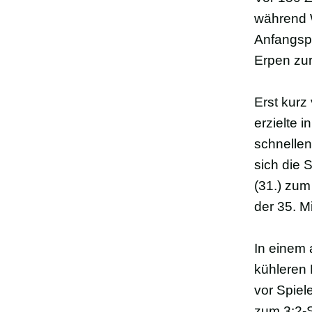
während W
Anfangsph
Erpen zur
Erst kurz
erzielte 
schnellen
sich die S
(31.) zum 
der 35. M
In einem 
kühleren 
vor Spiel
zum 3:2-Si