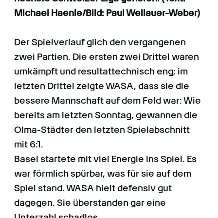
FANS
Michael Haenle/Bild: Paul Wellauer-Weber)
BUSINESS
Der Spielverlauf glich den vergangenen
zwei Partien. Die ersten zwei Drittel waren
VEREIN
umkämpft und resultattechnisch eng; im
letzten Drittel zeigte WASA, dass sie die
SCHIRIS
bessere Mannschaft auf dem Feld war: Wie
bereits am letzten Sonntag, gewannen die
Olma-Städter den letzten Spielabschnitt
mit 6:1.
Basel startete mit viel Energie ins Spiel. Es
war förmlich spürbar, was für sie auf dem
Spiel stand. WASA hielt defensiv gut
dagegen. Sie überstanden gar eine
Unterzahl schadlos.